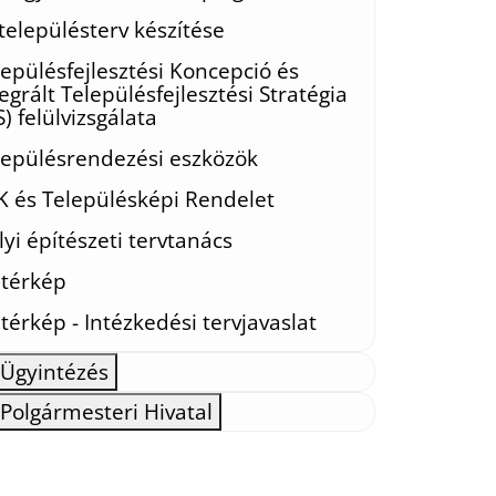
 településterv készítése
lepülésfejlesztési Koncepció és
egrált Településfejlesztési Stratégia
S) felülvizsgálata
lepülésrendezési eszközök
K és Településképi Rendelet
lyi építészeti tervtanács
jtérkép
térkép - Intézkedési tervjavaslat
Ügyintézés
Polgármesteri Hivatal