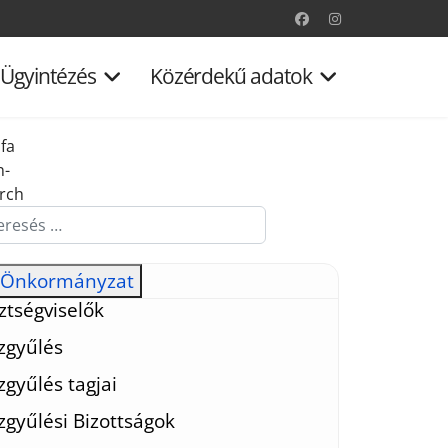
Ügyintézés
Közérdekű adatok
fa
n-
rch
esés...
Önkormányzat
ztségviselők
zgyűlés
zgyűlés tagjai
zgyűlési Bizottságok