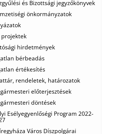
zgyűlési és Bizottsági jegyzőkönyvek
mzetiségi önkormányzatok
lyázatok
 projektek
tósági hirdetmények
gatlan bérbeadás
gatlan értékesítés
attár, rendeletek, határozatok
lgármesteri előterjesztések
lgármesteri döntések
lyi Esélyegyenlőségi Program 2022-
27
íregyháza Város Díszpolgárai