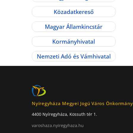
Közadatkereső
Magyar Államkincstár
Kormányhivatal
Nemzeti Adó és Vámhivatal
Nyíregyháza Megyei Jogú Város Önkormány
4400 Nyíregyháza, Kossuth tér 1.
varoshaza.nyiregyhaza.hu