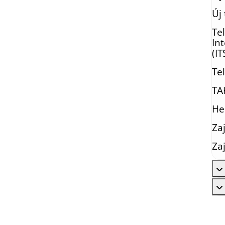
Új
Te
Int
(IT
Te
TA
He
Za
Zaj