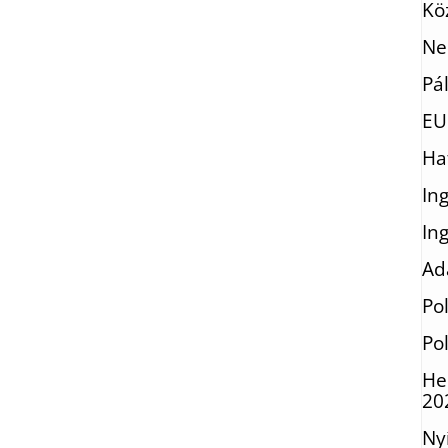
Kö
Ne
Pá
EU
Ha
In
In
Ad
Po
Po
He
20
Ny