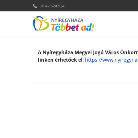
+36 42 524 524
A Nyíregyháza Megyei Jogú Város Önkorm
linken érhetőek el
:
https://www.nyiregyha