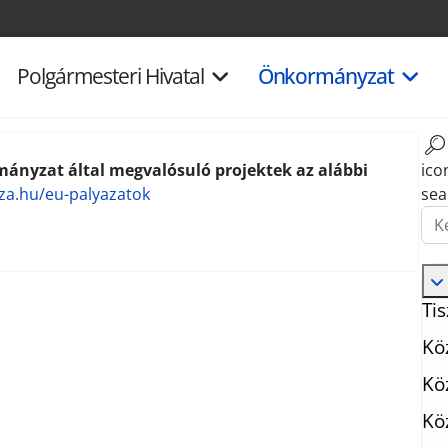
Polgármesteri Hivatal
Önkormányzat
ányzat által megvalósuló projektek az alábbi
ico
za.hu/eu-palyazatok
sea
Ker
Tis
Kö
Kö
Kö