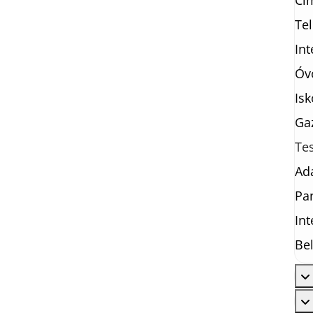
Cím
Te
In
Óv
Isk
Ga
Te
Ad
Pa
Int
Bel