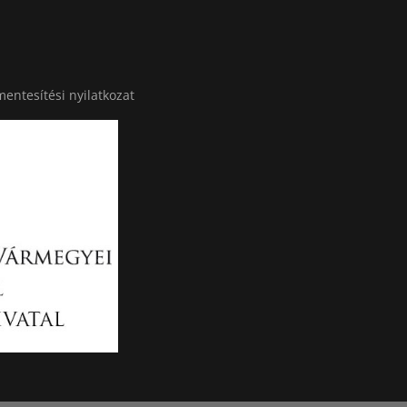
entesítési nyilatkozat