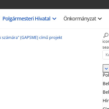
Polgármesteri Hivatal
Önkormányzat
V-k számára" (GAPSME) című projekt
ico
sea
Ker
Pol
Bel
Bel
Hí