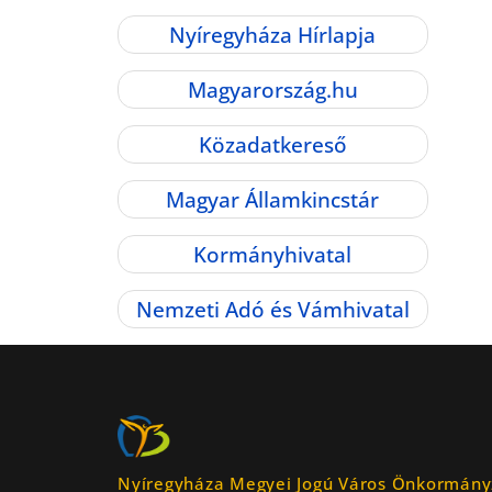
Nyíregyháza Hírlapja
Magyarország.hu
Közadatkereső
Magyar Államkincstár
Kormányhivatal
Nemzeti Adó és Vámhivatal
Nyíregyháza Megyei Jogú Város Önkormány