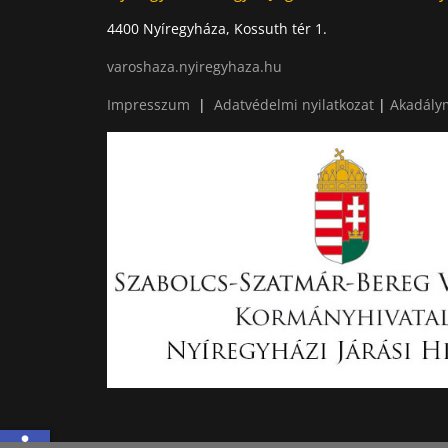
4400 Nyíregyháza, Kossuth tér 1.
varoshaza.nyiregyhaza.hu
Impresszum
|
Adatvédelmi nyilatkozat
|
Akadálym