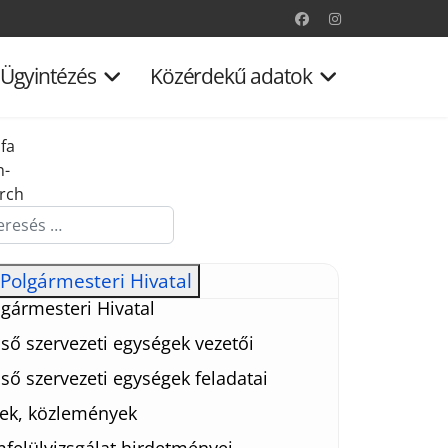
Ügyintézés
Közérdekű adatok
fa
n-
rch
esés...
Polgármesteri Hivatal
gármesteri Hivatal
ső szervezeti egységek vezetői
ső szervezeti egységek feladatai
rek, közlemények