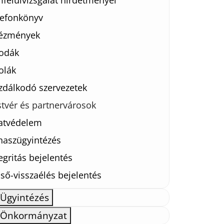
felülvizsgálat hirdetményei
lefonkönyv
tézmények
odák
olák
zdálkodó szervezetek
stvér és partnervárosok
atvédelem
naszügyintézés
egritás bejelentés
ső-visszaélés bejelentés
Ügyintézés
Önkormányzat