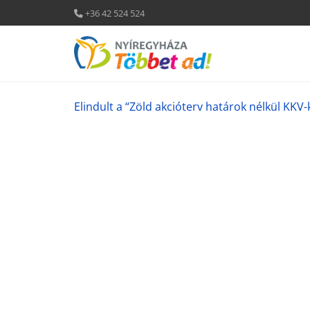
+36 42 524 524
Elindult a “Zöld akcióterv határok nélkül KK